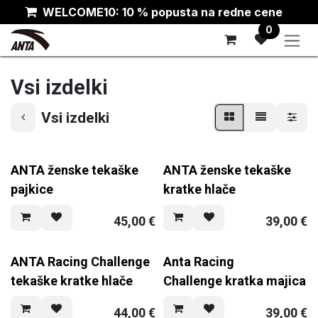
Skip to Content
WELCOME10: 10 % popusta na redne cene
0
Vsi izdelki
Vsi izdelki
ANTA ženske tekaške
ANTA ženske tekaške
pajkice
kratke hlače
45,00
€
39,00
€
ANTA Racing Challenge
Anta Racing
tekaške kratke hlače
Challenge kratka majica
44,00
€
39,00
€