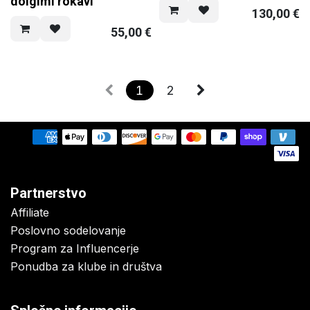
dolgimi rokavi
130,00
€
55,00
€
1
2
Partnerstvo
Affiliate
Poslovno sodelovanje
Program za Influencerje
Ponudba za klube in društva