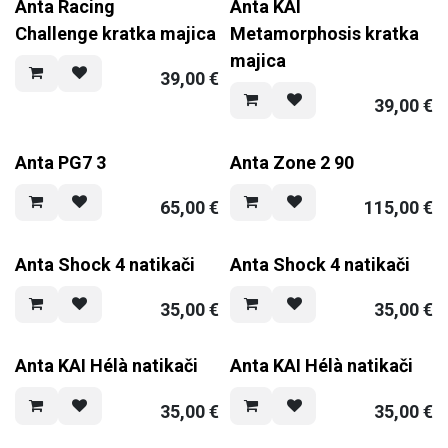
Anta Racing
Anta KAI
Challenge kratka majica
Metamorphosis kratka
majica
39,00
€
39,00
€
Anta PG7 3
Anta Zone 2 90
65,00
€
115,00
€
Anta Shock 4 natikači
Anta Shock 4 natikači
35,00
€
35,00
€
Anta KAI Hélà natikači
Anta KAI Hélà natikači
35,00
€
35,00
€