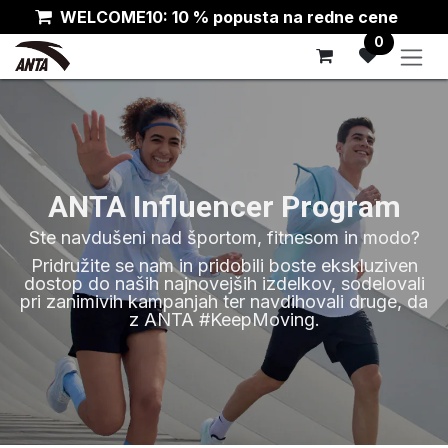
Skip to Content
WELCOME10: 10 % popusta na redne cene
0
ANTA Influencer Program
Ste navdušeni nad športom, fitnesom in modo?
Pridružite se nam in pridobili boste ekskluziven
dostop do naših najnovejših izdelkov, sodelovali
pri zanimivih kampanjah ter navdihovali druge, da
z ANTA #KeepMoving.