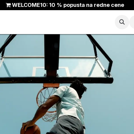
WELCOME10: 10 % popusta na redne cene
Košarka
Tek
Trail
ANTA Outlet