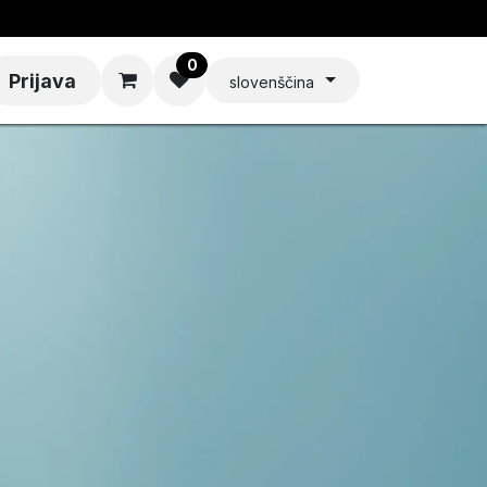
0
Prijava
slovenščina