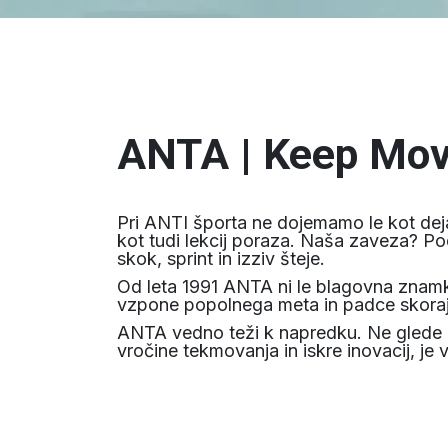
ANTA | Keep Mov
Pri ANTI športa ne dojemamo le kot dej
kot tudi lekcij poraza. Naša zaveza? Pod
skok, sprint in izziv šteje.
Od leta 1991 ANTA ni le blagovna znamka 
vzpone popolnega meta in padce skorajšnj
ANTA vedno teži k napredku. Ne glede na 
vročine tekmovanja in iskre inovacij, je