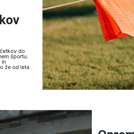
akov
ačetkov do
vnem športu.
 in
mo že od leta