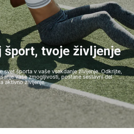
šport, tvoje življenje
svet športa v vaše vsakdanje življenje. Odkrijte,
anje vaše zmogljivosti, postane sestavni del
aktivno življenje.