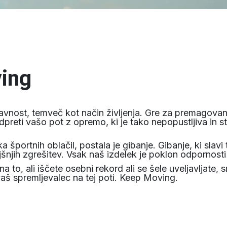
ing
avnost, temveč kot način življenja. Gre za premagovan
preti vašo pot z opremo, ki je tako nepopustljiva in s
športnih oblačil, postala je gibanje. Gibanje, ki slav
ih zgrešitev. Vsak naš izdelek je poklon odpornosti in
to, ali iščete osebni rekord ali se šele uveljavljate,
 vaš spremljevalec na tej poti. Keep Moving.