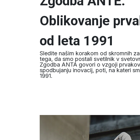
Zgodba ANTE:
Oblikovanje prv
od leta 1991
Sledite našim korakom od skromnih z
tega, da smo postali svetilnik v sveto
Zgodba ANTA govori o vzgoji prvakov
spodbujanju inovacij, poti, na kateri s
1991.