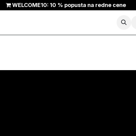
WELCOME10: 10 % popusta na redne cene
Košarka
Tek
Trail
ANTA Outlet