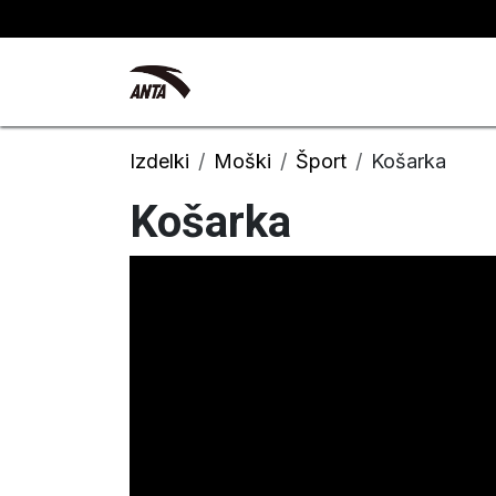
Skip to Content
Kyrie Irving
Novosti
Izdelki
Moški
Šport
Košarka
Košarka