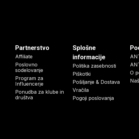
Partnerstvo
Splošne
Po
Affiliate
informacije
AN
Poslovno
ANT
Politika zasebnosti
sodelovanje
O p
Piškotki
Program za
o
Naš
Pošiljanje & Dostava
Influencerje
Vračila
Ponudba za klube in
društva
Pogoji poslovanja