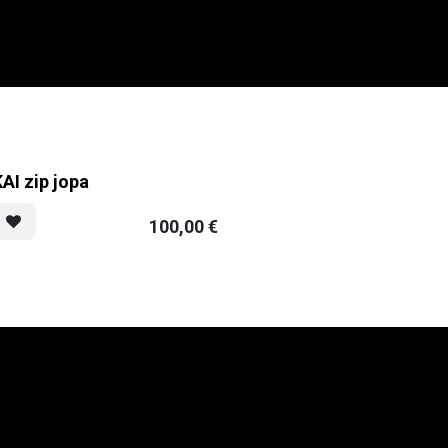
AI zip jopa
100,00
€