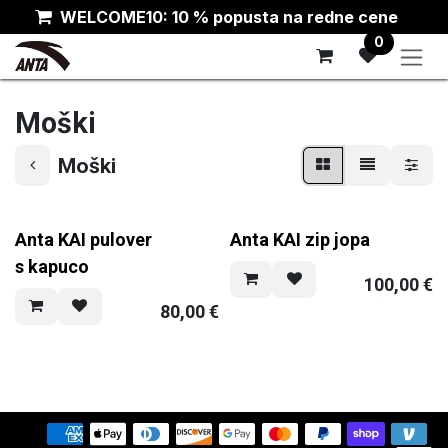
Skip to Content
WELCOME10: 10 % popusta na redne cene
0
Moški
Moški
Anta KAI pulover
Anta KAI zip jopa
s kapuco
100,00
€
80,00
€