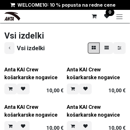
Skip to Content
WELCOME10: 10 % popusta na redne cene
0
Vsi izdelki
Vsi izdelki
Anta KAI Crew
Anta KAI Crew
košarkarske nogavice
košarkarske nogavice
10,00
€
10,00
€
Anta KAI Crew
Anta KAI Crew
košarkarske nogavice
košarkarske nogavice
10,00
€
10,00
€