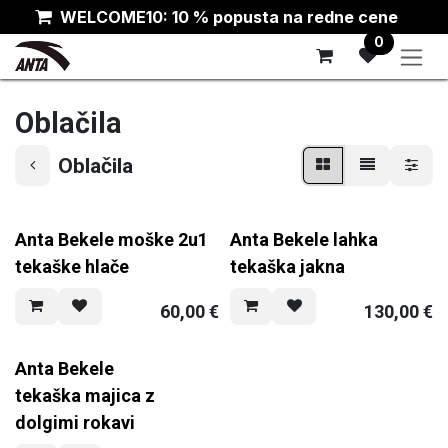
Skip to Content
WELCOME10: 10 % popusta na redne cene
0
Oblačila
Oblačila
Anta Bekele moške 2u1
Anta Bekele lahka
tekaške hlače
tekaška jakna
60,00
€
130,00
€
Anta Bekele
tekaška majica z
dolgimi rokavi