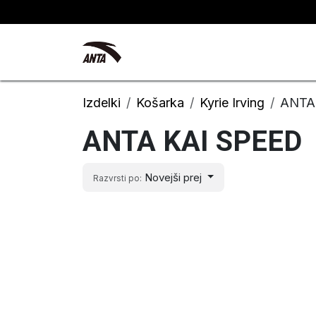
Skip to Content
Kyrie Irving
Novosti
Izdelki
Košarka
Kyrie Irving
ANTA
ANTA KAI SPEED
Novejši prej
Razvrsti po: