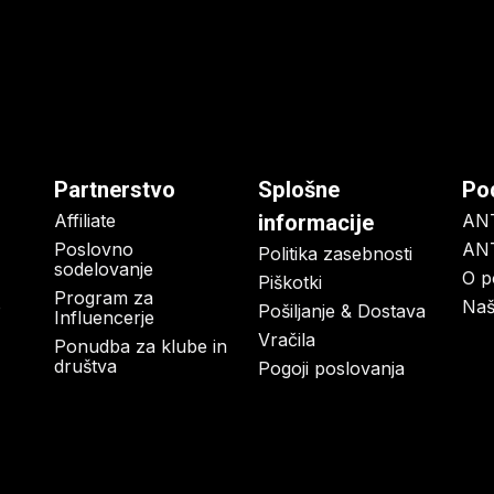
Partnerstvo
Splošne
Po
Affiliate
informacije
AN
Poslovno
ANT
Politika zasebnosti
sodelovanje
O p
Piškotki
Program za
o
Naš
Pošiljanje & Dostava
Influencerje
Vračila
Ponudba za klube in
društva
Pogoji poslovanja