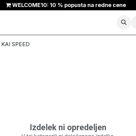
WELCOME10: 10 % popusta na redne cene
Košarka
Tek
Trail
ANTA Outlet
 KAI SPEED
Izdelek ni opredeljen