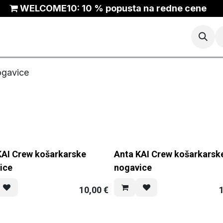
WELCOME10: 10 % popusta na redne cene
Košarka
Tek
Trail
ANTA Outlet
gavice
KAI Crew košarkarske
Anta KAI Crew košarkarsk
ice
nogavice
10,00
€