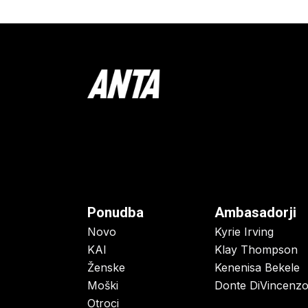
Ponudba
Ambasadorji
Novo
Kyrie Irving
KAI
Klay Thompson
Ženske
Kenenisa Bekele
Moški
Donte DiVincenz
Otroci