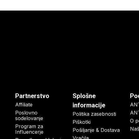
Partnerstvo
Splošne
Po
Affiliate
informacije
AN
Poslovno
ANT
Politika zasebnosti
sodelovanje
O p
Piškotki
Program za
o
Naš
Pošiljanje & Dostava
Influencerje
Vračila