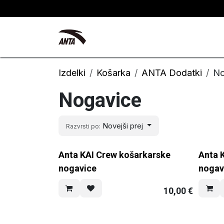
Skip to Content
Kyrie Irving
Novosti
Izdelki
Košarka
ANTA Dodatki
No
Nogavice
Novejši prej
Razvrsti po:
Anta KAI Crew košarkarske
Anta 
nogavice
nogav
10,00
€