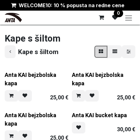
Skip to Content
WELCOME10: 10 % popusta na redne cene
0
Kape s šiltom
Kape s šiltom
Anta KAI bejzbolska
Anta KAI bejzbolska
kapa
kapa
25,00
€
25,00
€
Anta KAI bejzbolska
Anta KAI bucket kapa
kapa
30,00
€
25,00
€