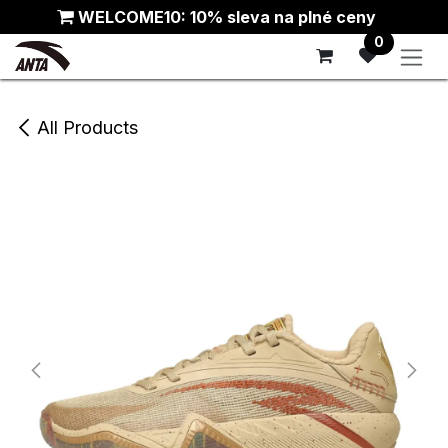
Skip to Content
WELCOME10: 10% sleva na plné ceny
0
All Products