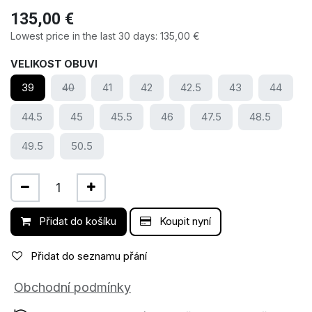
135,00
€
Lowest price in the last 30 days:
135,00
€
VELIKOST OBUVI
39
40
41
42
42.5
43
44
44.5
45
45.5
46
47.5
48.5
49.5
50.5
Přidat do košíku
Koupit nyní
Přidat do seznamu přání
Obchodní podmínky