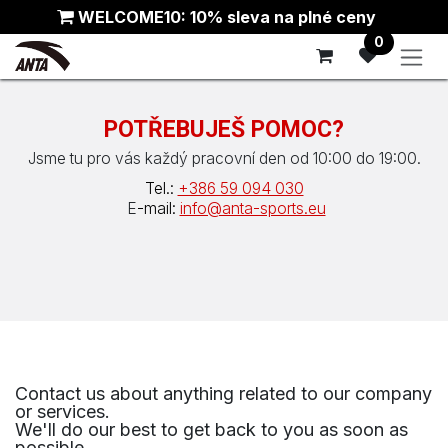
Skip to Content
WELCOME10: 10% sleva na plné ceny
0
POTŘEBUJEŠ POMOC?
Jsme tu pro vás každý pracovní den od 10:00 do 19:00.
Tel.:
+386 59 094 030
E
-mail:
info@anta-sports.eu
Contact us about anything related to our company
or services.
We'll do our best to get back to you as soon as
possible.