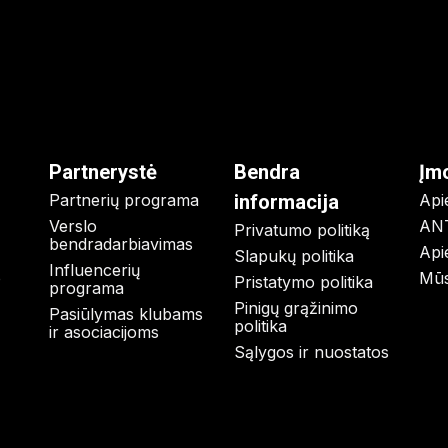
Partnerystė
Bendra
Įm
Partnerių programa
informacija
Api
Verslo
ANT
Privatumo politiką
bendradarbiavimas
Api
Slapukų politika
Influencerių
o
Mūs
Pristatymo politika
programa
Pinigų grąžinimo
Pasiūlymas klubams
politika
ir asociacijoms
Sąlygos ir nuostatos