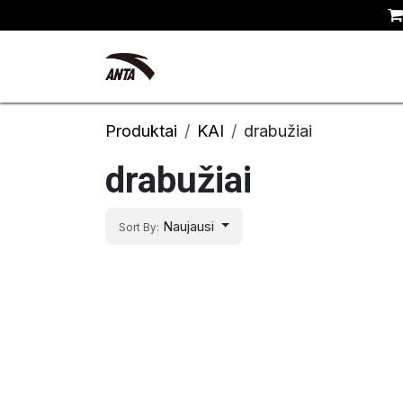
Skip to Content
Kyrie Irving
Naujienos
Kr
Produktai
KAI
drabužiai
drabužiai
Naujausi
Sort By: