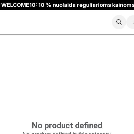
WELCOME10: 10 % nuolaida reguliarioms kainom
epšinis
Bėgimas
Trail
ANTA Outlet
No product defined