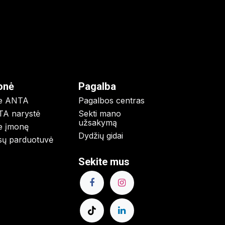
onė
Pagalba
e ANTA
Pagalbos centras
A narystė
Sekti mano
užsakymą
e įmonę
Dydžių gidai
ų parduotuvė
Sekite mus