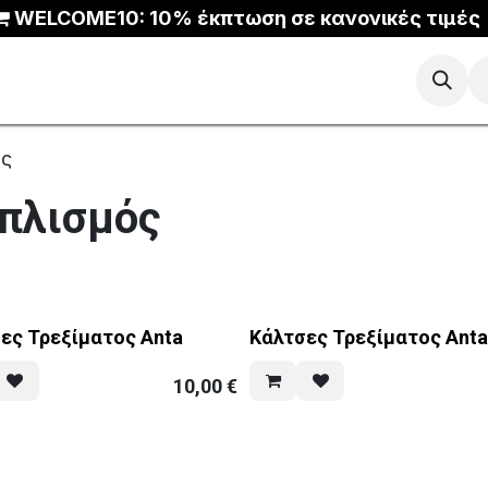
WELCOME10: 10% έκπτωση σε κανονικές τιμές
Μπάσκετ
Τρέξιμο
Trail
ANTA Outlet
ός
οπλισμός
ες Τρεξίματος Anta
Κάλτσες Τρεξίματος Ant
10,00
€