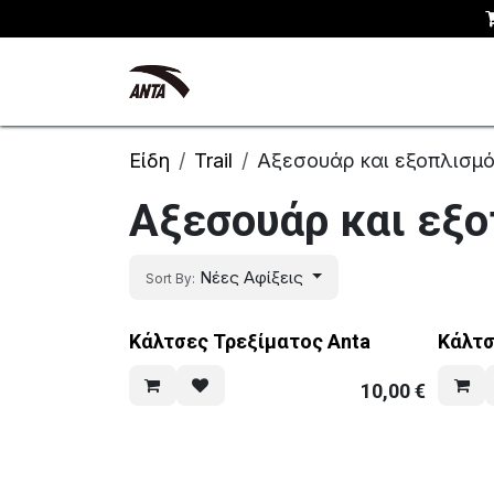
Skip to Content
Kyrie Irving
Νέες αφίξεις
Είδη
Trail
Αξεσουάρ και εξοπλισμ
Αξεσουάρ και εξ
Νέες Αφίξεις
Sort By:
Κάλτσες Τρεξίματος Anta
Κάλτσ
10,00
€